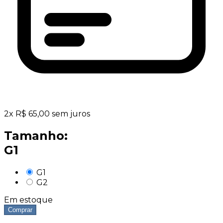
2
x
R$
65,00
sem juros
Tamanho:
G1
G1
G2
Em estoque
Comprar