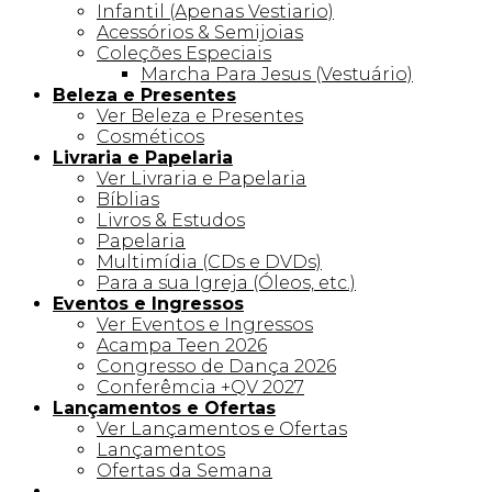
Infantil (Apenas Vestiario)
Acessórios & Semijoias
Coleções Especiais
Marcha Para Jesus (Vestuário)
Beleza e Presentes
Ver Beleza e Presentes
Cosméticos
Livraria e Papelaria
Ver Livraria e Papelaria
Bíblias
Livros & Estudos
Papelaria
Multimídia (CDs e DVDs)
Para a sua Igreja (Óleos, etc.)
Eventos e Ingressos
Ver Eventos e Ingressos
Acampa Teen 2026
Congresso de Dança 2026
Conferêmcia +QV 2027
Lançamentos e Ofertas
Ver Lançamentos e Ofertas
Lançamentos
Ofertas da Semana
Linha +QV