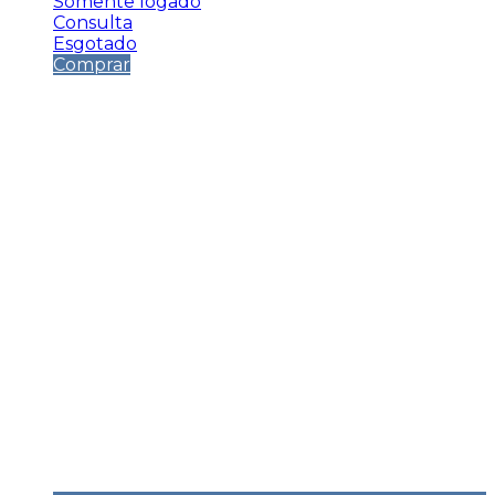
Somente logado
Consulta
Esgotado
Comprar