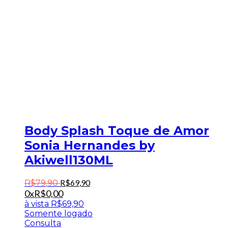
Body Splash Toque de Amor
Sonia Hernandes by
Akiwell130ML
R$
69
,
90
R$
79
,
90
0x
R$
0,00
à vista
R$
69,90
Somente logado
Consulta