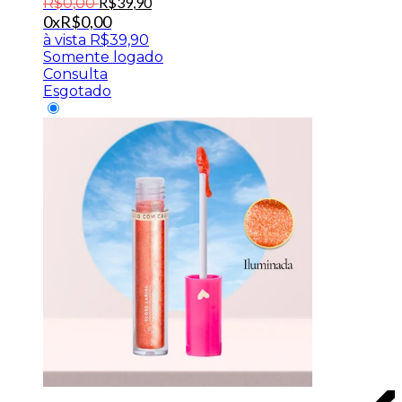
R$
39
,
90
R$
0
,
00
0x
R$
0,00
à vista
R$
39,90
Somente logado
Consulta
Esgotado