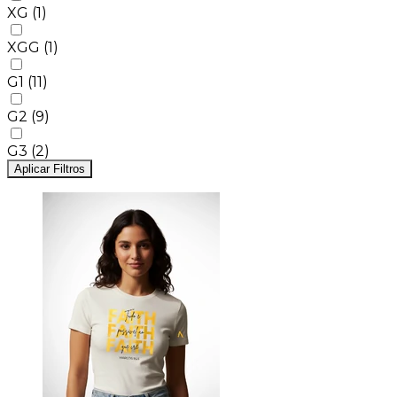
XG
(1)
XGG
(1)
G1
(11)
G2
(9)
G3
(2)
Aplicar Filtros