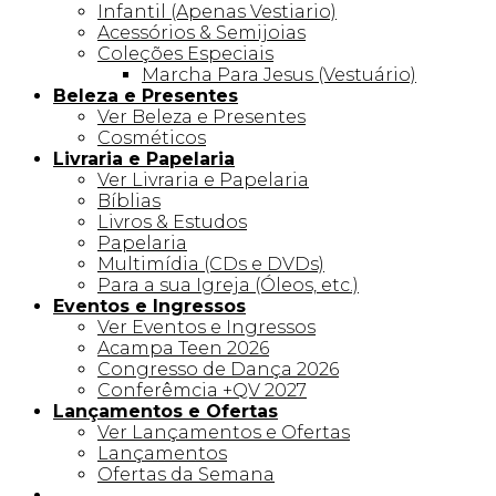
Infantil (Apenas Vestiario)
Acessórios & Semijoias
Coleções Especiais
Marcha Para Jesus (Vestuário)
Beleza e Presentes
Ver Beleza e Presentes
Cosméticos
Livraria e Papelaria
Ver Livraria e Papelaria
Bíblias
Livros & Estudos
Papelaria
Multimídia (CDs e DVDs)
Para a sua Igreja (Óleos, etc.)
Eventos e Ingressos
Ver Eventos e Ingressos
Acampa Teen 2026
Congresso de Dança 2026
Conferêmcia +QV 2027
Lançamentos e Ofertas
Ver Lançamentos e Ofertas
Lançamentos
Ofertas da Semana
Linha +QV