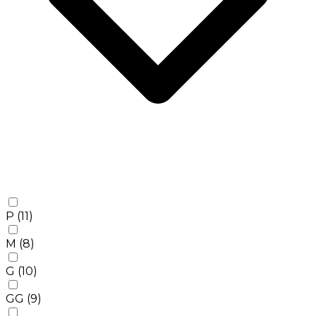
P
(11)
M
(8)
G
(10)
GG
(9)