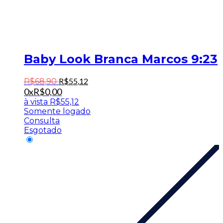
Baby Look Branca Marcos 9:23
R$
55
,
12
R$
68
,
90
0x
R$
0,00
à vista
R$
55,12
Somente logado
Consulta
Esgotado