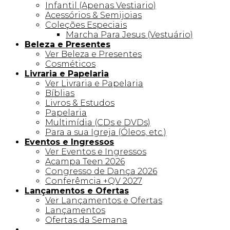
Infantil (Apenas Vestiario)
Acessórios & Semijoias
Coleções Especiais
Marcha Para Jesus (Vestuário)
Beleza e Presentes
Ver Beleza e Presentes
Cosméticos
Livraria e Papelaria
Ver Livraria e Papelaria
Bíblias
Livros & Estudos
Papelaria
Multimídia (CDs e DVDs)
Para a sua Igreja (Óleos, etc.)
Eventos e Ingressos
Ver Eventos e Ingressos
Acampa Teen 2026
Congresso de Dança 2026
Conferêmcia +QV 2027
Lançamentos e Ofertas
Ver Lançamentos e Ofertas
Lançamentos
Ofertas da Semana
Linha +QV