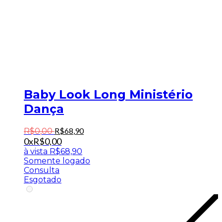
Baby Look Long Ministério
Dança
R$
68
,
90
R$
0
,
00
0x
R$
0,00
à vista
R$
68,90
Somente logado
Consulta
Esgotado