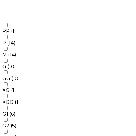
PP
(1)
P
(14)
M
(14)
G
(10)
GG
(10)
XG
(1)
XGG
(1)
G1
(6)
G2
(5)