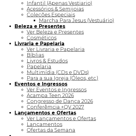
Infantil (Apenas Vestiario)
Acessórios & Semijoias
Coleções Especiais
Marcha Para Jesus (Vestuário)
Beleza e Presentes
Ver Beleza e Presentes
Cosméticos
Livraria e Papelaria
Ver Livraria e Papelaria
Bíblias
Livros & Estudos
Papelaria
Multimídia (CDs e DVDs)
Para a sua Igreja (Óleos, etc.)
Eventos e Ingressos
Ver Eventos e Ingressos
Acampa Teen 2026
Congresso de Dança 2026
Conferêmcia +QV 2027
Lançamentos e Ofertas
Ver Lançamentos e Ofertas
Lançamentos
Ofertas da Semana
Linha +QV