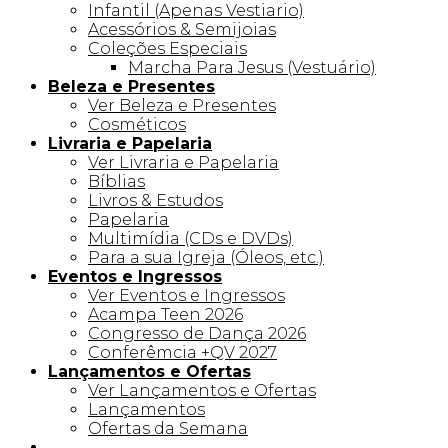
Infantil (Apenas Vestiario)
Acessórios & Semijoias
Coleções Especiais
Marcha Para Jesus (Vestuário)
Beleza e Presentes
Ver Beleza e Presentes
Cosméticos
Livraria e Papelaria
Ver Livraria e Papelaria
Bíblias
Livros & Estudos
Papelaria
Multimídia (CDs e DVDs)
Para a sua Igreja (Óleos, etc.)
Eventos e Ingressos
Ver Eventos e Ingressos
Acampa Teen 2026
Congresso de Dança 2026
Conferêmcia +QV 2027
Lançamentos e Ofertas
Ver Lançamentos e Ofertas
Lançamentos
Ofertas da Semana
Linha +QV