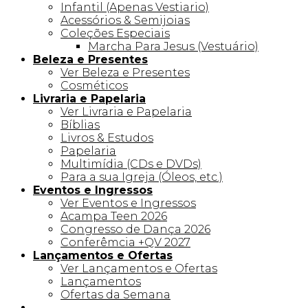
Infantil (Apenas Vestiario)
Acessórios & Semijoias
Coleções Especiais
Marcha Para Jesus (Vestuário)
Beleza e Presentes
Ver Beleza e Presentes
Cosméticos
Livraria e Papelaria
Ver Livraria e Papelaria
Bíblias
Livros & Estudos
Papelaria
Multimídia (CDs e DVDs)
Para a sua Igreja (Óleos, etc.)
Eventos e Ingressos
Ver Eventos e Ingressos
Acampa Teen 2026
Congresso de Dança 2026
Conferêmcia +QV 2027
Lançamentos e Ofertas
Ver Lançamentos e Ofertas
Lançamentos
Ofertas da Semana
Linha +QV