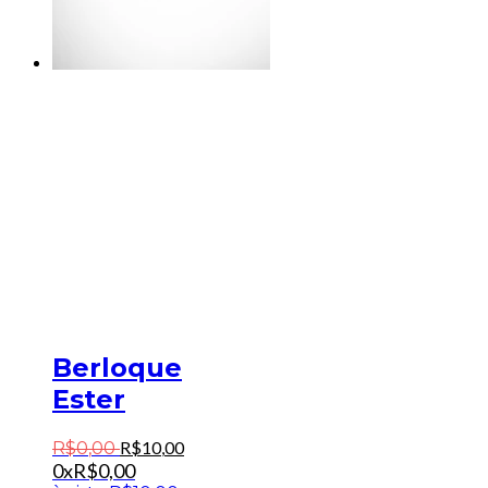
Berloque
Ester
R$
10
,
00
R$
0
,
00
0x
R$
0,00