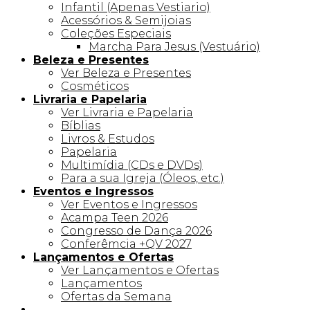
Infantil (Apenas Vestiario)
Acessórios & Semijoias
Coleções Especiais
Marcha Para Jesus (Vestuário)
Beleza e Presentes
Ver Beleza e Presentes
Cosméticos
Livraria e Papelaria
Ver Livraria e Papelaria
Bíblias
Livros & Estudos
Papelaria
Multimídia (CDs e DVDs)
Para a sua Igreja (Óleos, etc.)
Eventos e Ingressos
Ver Eventos e Ingressos
Acampa Teen 2026
Congresso de Dança 2026
Conferêmcia +QV 2027
Lançamentos e Ofertas
Ver Lançamentos e Ofertas
Lançamentos
Ofertas da Semana
Linha +QV