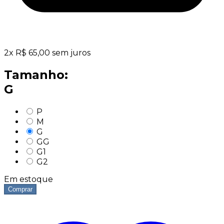
2
x
R$
65,00
sem juros
Tamanho:
G
P
M
G
GG
G1
G2
Em estoque
Comprar