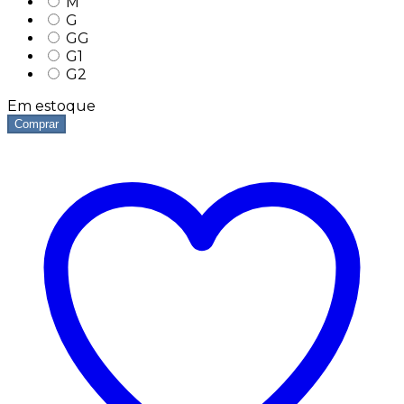
M
G
GG
G1
G2
Em estoque
Comprar