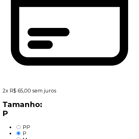
2
x
R$
65,00
sem juros
Tamanho:
P
PP
P