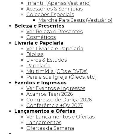
Infantil (Apenas Vestiario)
Acessórios & Semijoias
Coleções Especiais
Marcha Para Jesus (Vestuário)
Beleza e Presentes
Ver Beleza e Presentes
Cosméticos
Livraria e Papelaria
Ver Livraria e Papelaria
Bíblias
Livros & Estudos
Papelaria
Multimídia (CDs e DVDs)
Para a sua Igreja (Óleos, etc.)
Eventos e Ingressos
Ver Eventos e Ingressos
Acampa Teen 2026
Congresso de Dança 2026
Conferêmcia +QV 2027
Lançamentos e Ofertas
Ver Lançamentos e Ofertas
Lançamentos
Ofertas da Semana
Linha +QV