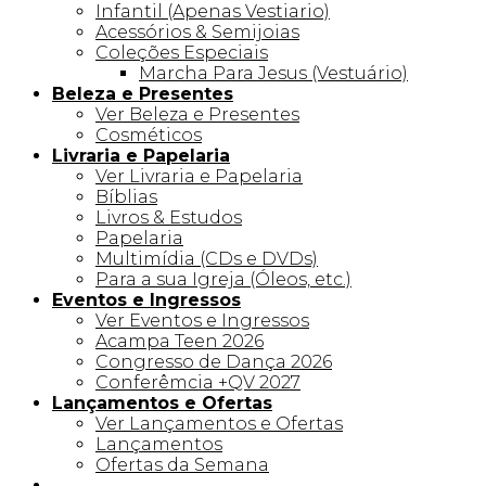
Infantil (Apenas Vestiario)
Acessórios & Semijoias
Coleções Especiais
Marcha Para Jesus (Vestuário)
Beleza e Presentes
Ver Beleza e Presentes
Cosméticos
Livraria e Papelaria
Ver Livraria e Papelaria
Bíblias
Livros & Estudos
Papelaria
Multimídia (CDs e DVDs)
Para a sua Igreja (Óleos, etc.)
Eventos e Ingressos
Ver Eventos e Ingressos
Acampa Teen 2026
Congresso de Dança 2026
Conferêmcia +QV 2027
Lançamentos e Ofertas
Ver Lançamentos e Ofertas
Lançamentos
Ofertas da Semana
Linha +QV