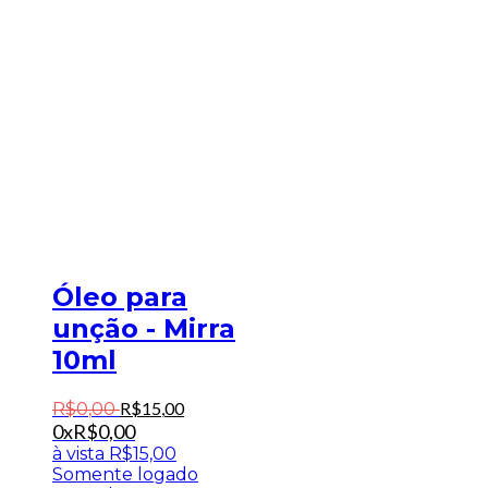
Óleo para
unção - Mirra
10ml
R$
15
,
00
R$
0
,
00
0x
R$
0,00
à vista
R$
15,00
Somente logado