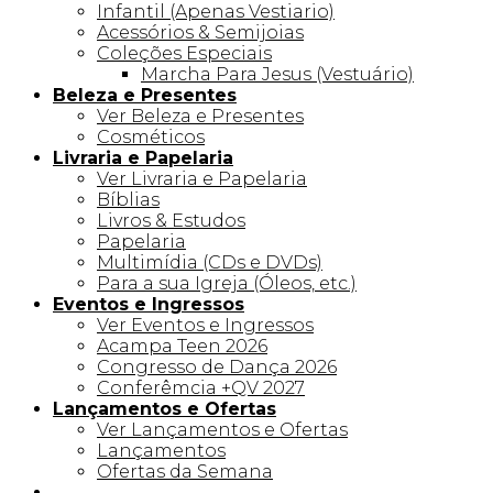
Infantil (Apenas Vestiario)
Acessórios & Semijoias
Coleções Especiais
Marcha Para Jesus (Vestuário)
Beleza e Presentes
Ver Beleza e Presentes
Cosméticos
Livraria e Papelaria
Ver Livraria e Papelaria
Bíblias
Livros & Estudos
Papelaria
Multimídia (CDs e DVDs)
Para a sua Igreja (Óleos, etc.)
Eventos e Ingressos
Ver Eventos e Ingressos
Acampa Teen 2026
Congresso de Dança 2026
Conferêmcia +QV 2027
Lançamentos e Ofertas
Ver Lançamentos e Ofertas
Lançamentos
Ofertas da Semana
Linha +QV