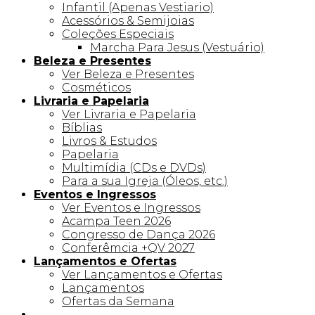
Infantil (Apenas Vestiario)
Acessórios & Semijoias
Coleções Especiais
Marcha Para Jesus (Vestuário)
Beleza e Presentes
Ver Beleza e Presentes
Cosméticos
Livraria e Papelaria
Ver Livraria e Papelaria
Bíblias
Livros & Estudos
Papelaria
Multimídia (CDs e DVDs)
Para a sua Igreja (Óleos, etc.)
Eventos e Ingressos
Ver Eventos e Ingressos
Acampa Teen 2026
Congresso de Dança 2026
Conferêmcia +QV 2027
Lançamentos e Ofertas
Ver Lançamentos e Ofertas
Lançamentos
Ofertas da Semana
Linha +QV