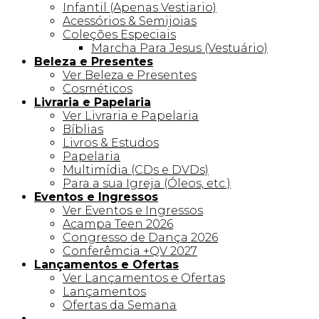
Infantil (Apenas Vestiario)
Acessórios & Semijoias
Coleções Especiais
Marcha Para Jesus (Vestuário)
Beleza e Presentes
Ver Beleza e Presentes
Cosméticos
Livraria e Papelaria
Ver Livraria e Papelaria
Bíblias
Livros & Estudos
Papelaria
Multimídia (CDs e DVDs)
Para a sua Igreja (Óleos, etc.)
Eventos e Ingressos
Ver Eventos e Ingressos
Acampa Teen 2026
Congresso de Dança 2026
Conferêmcia +QV 2027
Lançamentos e Ofertas
Ver Lançamentos e Ofertas
Lançamentos
Ofertas da Semana
Linha +QV