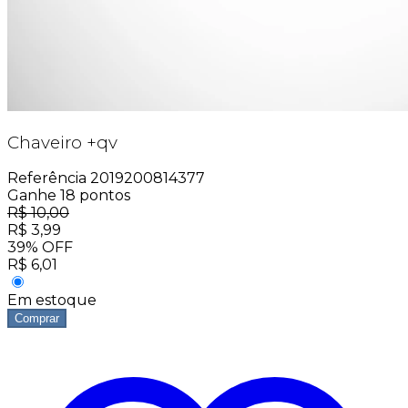
Chaveiro +qv
Referência
2019200814377
Ganhe
18
pontos
R$
10,00
R$
3,99
39
%
OFF
R$
6,01
Em estoque
Comprar