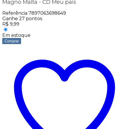
Magno Malta - CD Meu país
Referência
7897063698649
Ganhe
27
pontos
R$
9,99
Em estoque
Comprar