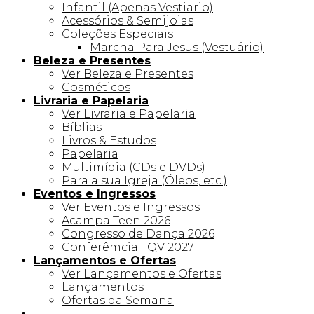
Infantil (Apenas Vestiario)
Acessórios & Semijoias
Coleções Especiais
Marcha Para Jesus (Vestuário)
Beleza e Presentes
Ver Beleza e Presentes
Cosméticos
Livraria e Papelaria
Ver Livraria e Papelaria
Bíblias
Livros & Estudos
Papelaria
Multimídia (CDs e DVDs)
Para a sua Igreja (Óleos, etc.)
Eventos e Ingressos
Ver Eventos e Ingressos
Acampa Teen 2026
Congresso de Dança 2026
Conferêmcia +QV 2027
Lançamentos e Ofertas
Ver Lançamentos e Ofertas
Lançamentos
Ofertas da Semana
Linha +QV