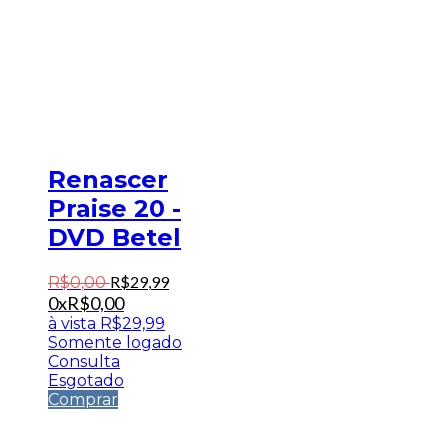
Renascer
Praise 20 -
DVD Betel
R$
29
,
99
R$
0
,
00
0x
R$
0,00
à vista
R$
29,99
Somente logado
Consulta
Esgotado
Comprar