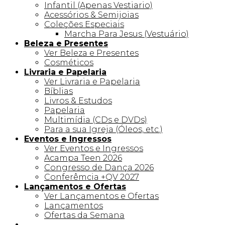
Infantil (Apenas Vestiario)
Acessórios & Semijoias
Coleções Especiais
Marcha Para Jesus (Vestuário)
Beleza e Presentes
Ver Beleza e Presentes
Cosméticos
Livraria e Papelaria
Ver Livraria e Papelaria
Bíblias
Livros & Estudos
Papelaria
Multimídia (CDs e DVDs)
Para a sua Igreja (Óleos, etc.)
Eventos e Ingressos
Ver Eventos e Ingressos
Acampa Teen 2026
Congresso de Dança 2026
Conferêmcia +QV 2027
Lançamentos e Ofertas
Ver Lançamentos e Ofertas
Lançamentos
Ofertas da Semana
Linha +QV