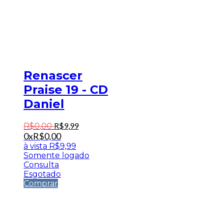
Renascer
Praise 19 - CD
Daniel
R$
9
,
99
R$
0
,
00
0x
R$
0,00
à vista
R$
9,99
Somente logado
Consulta
Esgotado
Comprar