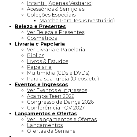
Infantil (Apenas Vestiario)
Acessórios & Semijoias
Coleções Especiais
Marcha Para Jesus (Vestuário)
Beleza e Presentes
Ver Beleza e Presentes
Cosméticos
Livraria e Papelaria
Ver Livraria e Papelaria
Bíblias
Livros & Estudos
Papelaria
Multimídia (CDs e DVDs)
Para a sua Igreja (Óleos, etc.)
Eventos e Ingressos
Ver Eventos e Ingressos
Acampa Teen 2026
Congresso de Dança 2026
Conferêmcia +QV 2027
Lançamentos e Ofertas
Ver Lançamentos e Ofertas
Lançamentos
Ofertas da Semana
Linha +QV