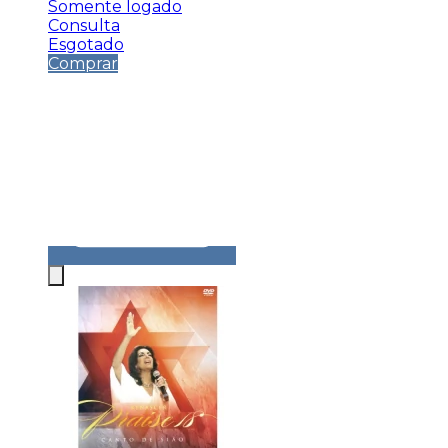
Somente logado
Consulta
Esgotado
Comprar