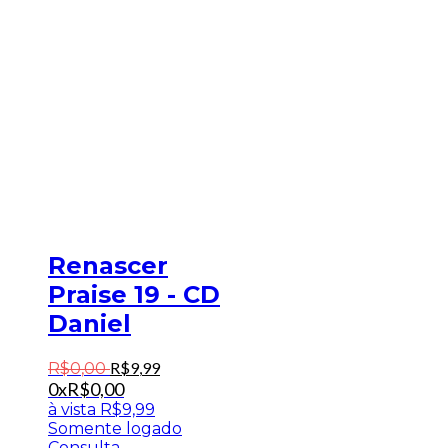
Renascer
Praise 19 - CD
Daniel
R$
9
,
99
R$
0
,
00
0x
R$
0,00
à vista
R$
9,99
Somente logado
Consulta