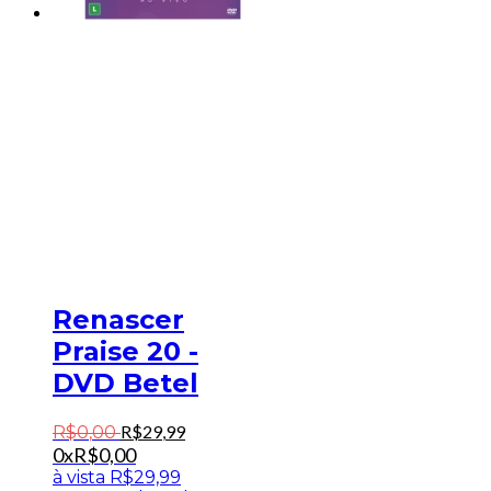
Renascer
Praise 20 -
DVD Betel
R$
29
,
99
R$
0
,
00
0x
R$
0,00
à vista
R$
29,99