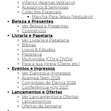
Infantil (Apenas Vestiario)
Acessórios & Semijoias
Coleções Especiais
Marcha Para Jesus (Vestuário)
Beleza e Presentes
Ver Beleza e Presentes
Cosméticos
Livraria e Papelaria
Ver Livraria e Papelaria
Bíblias
Livros & Estudos
Papelaria
Multimídia (CDs e DVDs)
Para a sua Igreja (Óleos, etc.)
Eventos e Ingressos
Ver Eventos e Ingressos
Acampa Teen 2026
Congresso de Dança 2026
Conferêmcia +QV 2027
Lançamentos e Ofertas
Ver Lançamentos e Ofertas
Lançamentos
Ofertas da Semana
Linha +QV