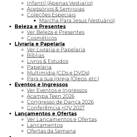
Infantil (Apenas Vestiario)
Acessórios & Semijoias
Coleções Especiais
Marcha Para Jesus (Vestuário)
Beleza e Presentes
Ver Beleza e Presentes
Cosméticos
Livraria e Papelaria
Ver Livraria e Papelaria
Bíblias
Livros & Estudos
Papelaria
Multimídia (CDs e DVDs)
Para a sua Igreja (Óleos, etc.)
Eventos e Ingressos
Ver Eventos e Ingressos
Acampa Teen 2026
Congresso de Dança 2026
Conferêmcia +QV 2027
Lançamentos e Ofertas
Ver Lançamentos e Ofertas
Lançamentos
Ofertas da Semana
Linha +QV