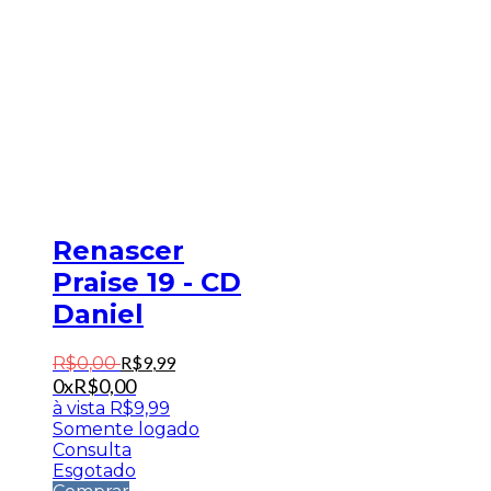
Renascer
Praise 19 - CD
Daniel
R$
9
,
99
R$
0
,
00
0x
R$
0,00
à vista
R$
9,99
Somente logado
Consulta
Esgotado