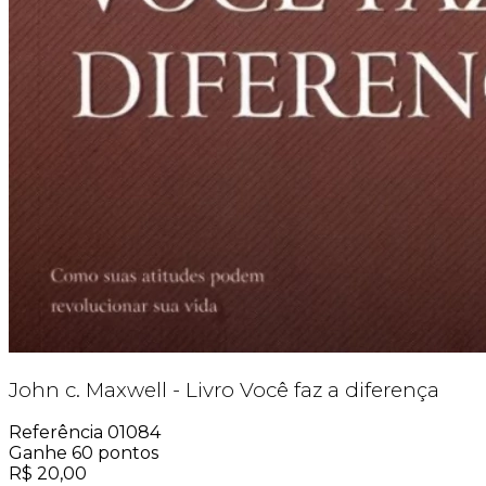
John c. Maxwell - Livro Você faz a diferença
Referência
01084
Ganhe
60
pontos
R$
20,00