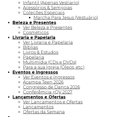
Infantil (Apenas Vestiario)
Acessórios & Semijoias
Coleções Especiais
Marcha Para Jesus (Vestuário)
Beleza e Presentes
Ver Beleza e Presentes
Cosméticos
Livraria e Papelaria
Ver Livraria e Papelaria
Bíblias
Livros & Estudos
Papelaria
Multimídia (CDs e DVDs)
Para a sua Igreja (Óleos, etc.)
Eventos e Ingressos
Ver Eventos e Ingressos
Acampa Teen 2026
Congresso de Dança 2026
Conferêmcia +QV 2027
Lançamentos e Ofertas
Ver Lançamentos e Ofertas
Lançamentos
Ofertas da Semana
Linha +QV