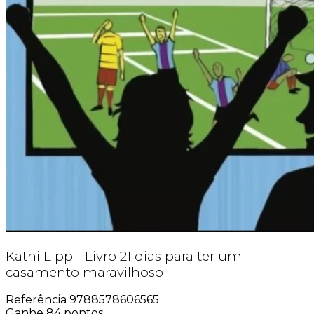
Kathi Lipp - Livro 21 dias para ter um
casamento maravilhoso
Referência
9788578606565
Ganhe
84
pontos