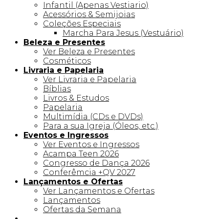
Infantil (Apenas Vestiario)
Acessórios & Semijoias
Coleções Especiais
Marcha Para Jesus (Vestuário)
Beleza e Presentes
Ver Beleza e Presentes
Cosméticos
Livraria e Papelaria
Ver Livraria e Papelaria
Bíblias
Livros & Estudos
Papelaria
Multimídia (CDs e DVDs)
Para a sua Igreja (Óleos, etc.)
Eventos e Ingressos
Ver Eventos e Ingressos
Acampa Teen 2026
Congresso de Dança 2026
Conferêmcia +QV 2027
Lançamentos e Ofertas
Ver Lançamentos e Ofertas
Lançamentos
Ofertas da Semana
Linha +QV