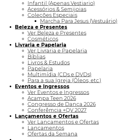
Infantil (Apenas Vestiario)
Acessórios & Semijoias
Coleções Especiais
Marcha Para Jesus (Vestuário)
Beleza e Presentes
Ver Beleza e Presentes
Cosméticos
Livraria e Papelaria
Ver Livraria e Papelaria
Bíblias
Livros & Estudos
Papelaria
Multimídia (CDs e DVDs)
Para a sua Igreja (Óleos, etc.)
Eventos e Ingressos
Ver Eventos e Ingressos
Acampa Teen 2026
Congresso de Dança 2026
Conferêmcia +QV 2027
Lançamentos e Ofertas
Ver Lançamentos e Ofertas
Lançamentos
Ofertas da Semana
Linha +QV