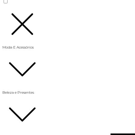
Moda E Acessórios
Beleza e Presentes