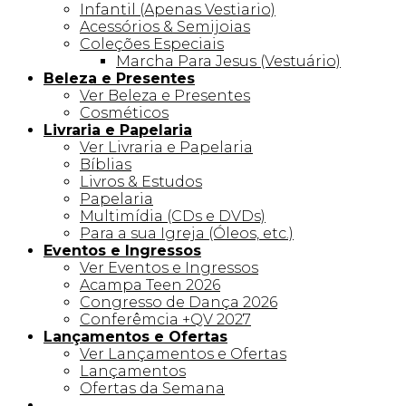
Infantil (Apenas Vestiario)
Acessórios & Semijoias
Coleções Especiais
Marcha Para Jesus (Vestuário)
Beleza e Presentes
Ver Beleza e Presentes
Cosméticos
Livraria e Papelaria
Ver Livraria e Papelaria
Bíblias
Livros & Estudos
Papelaria
Multimídia (CDs e DVDs)
Para a sua Igreja (Óleos, etc.)
Eventos e Ingressos
Ver Eventos e Ingressos
Acampa Teen 2026
Congresso de Dança 2026
Conferêmcia +QV 2027
Lançamentos e Ofertas
Ver Lançamentos e Ofertas
Lançamentos
Ofertas da Semana
Linha +QV