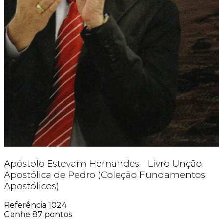
Apóstolo Estevam Hernandes - Livro Unção
Apostólica de Pedro (Coleção Fundamentos
Apostólicos)
Referência
1024
Ganhe
87
pontos