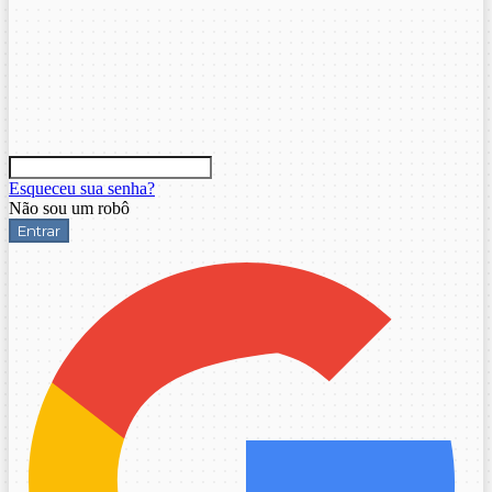
Esqueceu sua senha?
Não sou um robô
Entrar