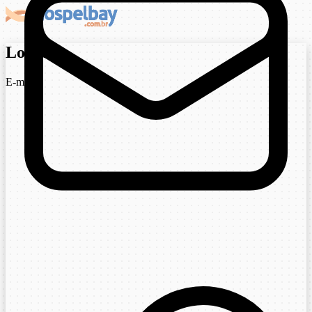
Login
E-mail